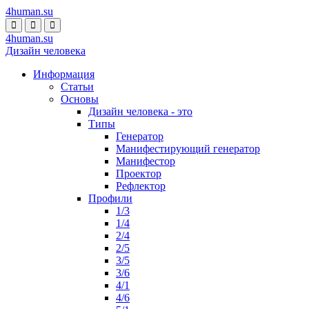
4human
.su
4human
.su
Дизайн человека
Информация
Статьи
Основы
Дизайн человека - это
Типы
Генератор
Манифестирующий генератор
Манифестор
Проектор
Рефлектор
Профили
1/3
1/4
2/4
2/5
3/5
3/6
4/1
4/6