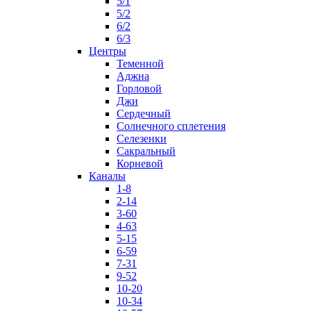
5/1
5/2
6/2
6/3
Центры
Теменной
Аджна
Горловой
Джи
Сердечный
Солнечного сплетения
Селезенки
Сакральный
Корневой
Каналы
1-8
2-14
3-60
4-63
5-15
6-59
7-31
9-52
10-20
10-34