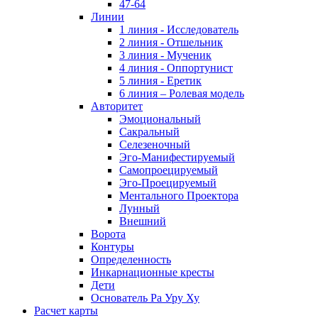
47-64
Линии
1 линия - Исследователь
2 линия - Отшельник
3 линия - Мученик
4 линия - Оппортунист
5 линия - Еретик
6 линия – Ролевая модель
Авторитет
Эмоциональный
Сакральный
Селезеночный
Эго-Манифестируемый
Самопроецируемый
Эго-Проецируемый
Ментального Проектора
Лунный
Внешний
Ворота
Контуры
Определенность
Инкарнационные кресты
Дети
Основатель Ра Уру Ху
Расчет карты