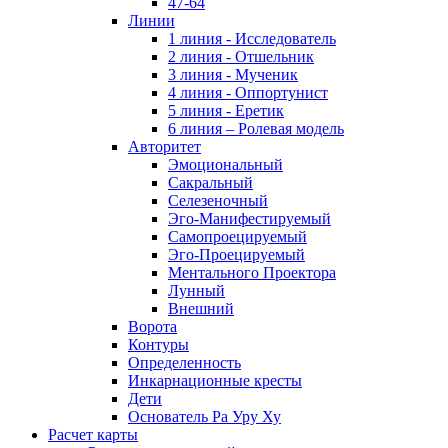
47-64
Линии
1 линия - Исследователь
2 линия - Отшельник
3 линия - Мученик
4 линия - Оппортунист
5 линия - Еретик
6 линия – Ролевая модель
Авторитет
Эмоциональный
Сакральный
Селезеночный
Эго-Манифестируемый
Самопроецируемый
Эго-Проецируемый
Ментального Проектора
Лунный
Внешний
Ворота
Контуры
Определенность
Инкарнационные кресты
Дети
Основатель Ра Уру Ху
Расчет карты