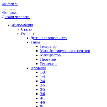
4human
.su
4human
.su
Дизайн человека
Информация
Статьи
Основы
Дизайн человека - это
Типы
Генератор
Манифестирующий генератор
Манифестор
Проектор
Рефлектор
Профили
1/3
1/4
2/4
2/5
3/5
3/6
4/1
4/6
5/1