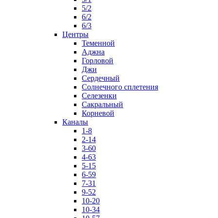
5/2
6/2
6/3
Центры
Теменной
Аджна
Горловой
Джи
Сердечный
Солнечного сплетения
Селезенки
Сакральный
Корневой
Каналы
1-8
2-14
3-60
4-63
5-15
6-59
7-31
9-52
10-20
10-34