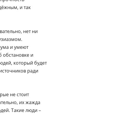
дёжным, и так
ательно, нет ни
тузиазмом.
зума и умеют
б обстановке и
юдей, который будет
 источников ради
орые не стоит
ательно, их жажда
дей. Такие люди –