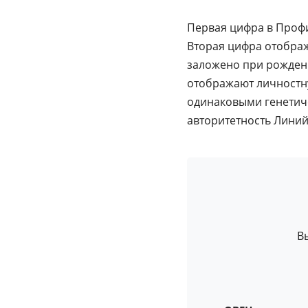
Первая цифра в Профил
Вторая цифра отображ
заложено при рождени
отображают личностну
одинаковыми генетич
авторитетность Линий
В