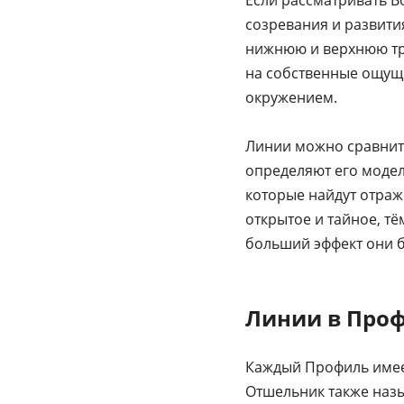
созревания и развития
нижнюю и верхнюю три
на собственные ощущен
окружением.
Линии можно сравнить
определяют его модел
которые найдут отраже
открытое и тайное, тё
больший эффект они бу
Линии в Про
Каждый Профиль имее
Отшельник также назы