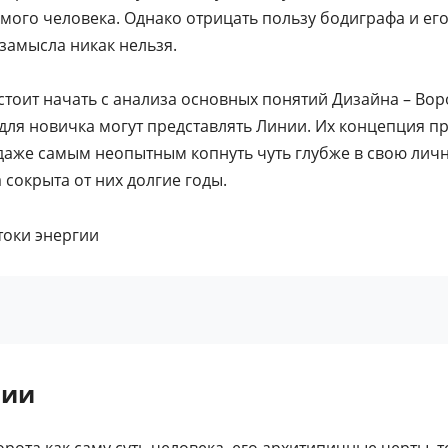
амого человека. Однако отрицать пользу бодиграфа и ег
замысла никак нельзя.
стоит начать с анализа основных понятий Дизайна – Воро
ля новичка могут представлять Линии. Их концепция пр
даже самым неопытным копнуть чуть глубже в свою лично
 сокрыта от них долгие годы.
нии
рота как саму суть человека, его архитипичные черты, т