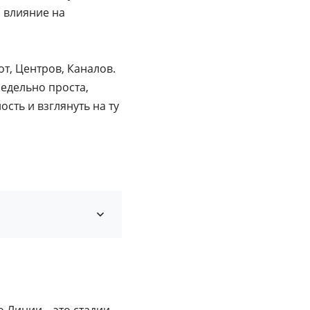
о влияние на
т, Центров, Каналов.
едельно проста,
сть и взглянуть на ту
о Линии – это стадии