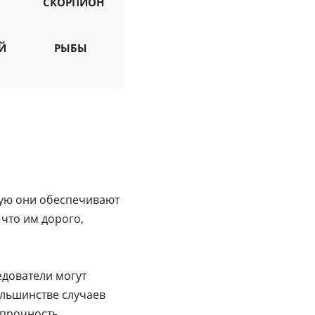
СКОРПИОН
Й
РЫБЫ
рую они обеспечивают
 что им дорого,
едователи могут
ольшинстве случаев
 прочность