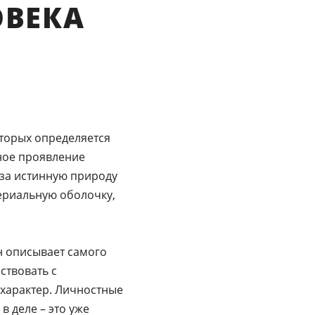
ОВЕКА
торых определяется
ьное проявление
т за истинную природу
териальную оболочку,
н описывает самого
ствовать с
характер. Личностные
в деле – это уже