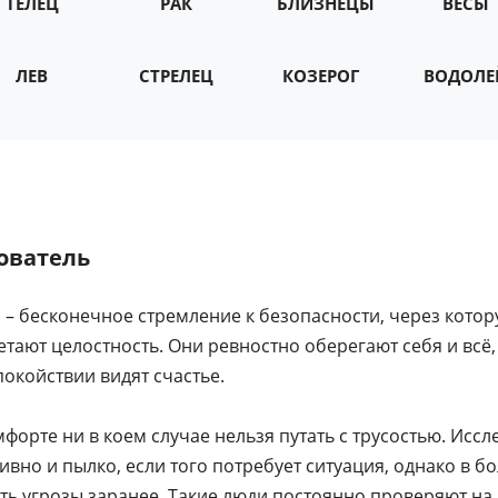
ТЕЛЕЦ
РАК
БЛИЗНЕЦЫ
ВЕСЫ
ЛЕВ
СТРЕЛЕЦ
КОЗЕРОГ
ВОДОЛЕ
дователь
– бесконечное стремление к безопасности, через кото
тают целостность. Они ревностно оберегают себя и всё,
покойствии видят счастье.
форте ни в коем случае нельзя путать с трусостью. Иссл
ивно и пылко, если того потребует ситуация, однако в б
ть угрозы заранее. Такие люди постоянно проверяют на