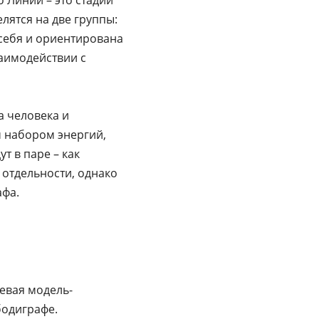
елятся на две группы:
себя и ориентирована
заимодействии с
а человека и
м набором энергий,
т в паре – как
 отдельности, однако
афа.
евая модель-
бодиграфе.