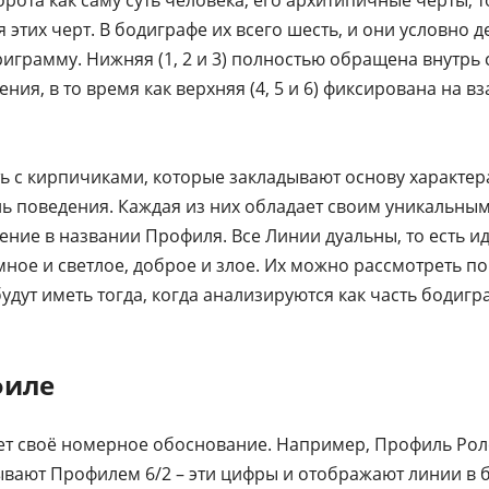
 этих черт. В бодиграфе их всего шесть, и они условно д
грамму. Нижняя (1, 2 и 3) полностью обращена внутрь 
ия, в то время как верхняя (4, 5 и 6) фиксирована на в
 с кирпичиками, которые закладывают основу характер
ь поведения. Каждая из них обладает своим уникальны
ние в названии Профиля. Все Линии дуальны, то есть иду
мное и светлое, доброе и злое. Их можно рассмотреть по
дут иметь тогда, когда анализируются как часть бодигр
филе
т своё номерное обоснование. Например, Профиль Рол
вают Профилем 6/2 – эти цифры и отображают линии в 