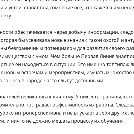
и устои, ставят под сомнение всё, что кажется им нена
пеху.
ности обеспечивается через добычу информации, следов
которая бы усваивала новые знания с такой охотой и эн
ны безграничным потенциалом для развития своего ра
еимуществом с умом. Чем больше Первая Линия знает о
ртнее ей находиться в ситуации. Это именно тот типаж л
 к новым встречам и мероприятиям, изучать множество
з-за чего в народе часто слывут дотошными.
ователей велика тяга к личному. У них есть границы, кот
начительно пострадает эффективность их работы. Следов
убоко интроперспективна и не впускает в себя других лю
, и ничто не должно мешать процессу их обучения.