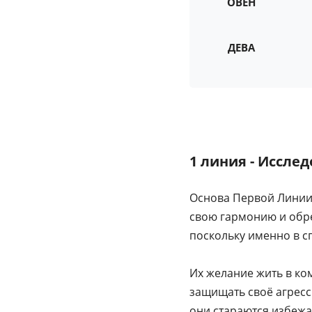
ОВЕН
ДЕВА
1 линия - Иссле
Основа Первой Линии 
свою гармонию и обре
поскольку именно в с
Их желание жить в ком
защищать своё агресс
они стараются избежа