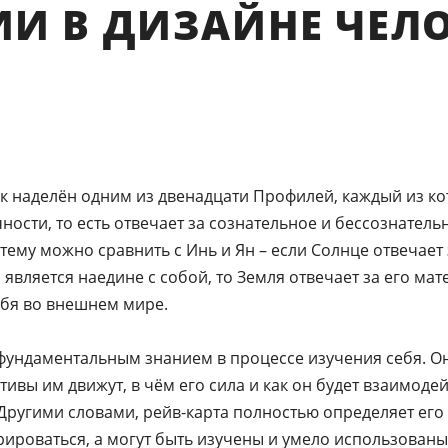
И В ДИЗАЙНЕ ЧЕЛ
 наделён одним из двенадцати Профилей, каждый из ко
ности, то есть отвечает за сознательное и бессознател
стему можно сравнить с Инь и Ян – если Солнце отвечае
н является наедине с собой, то Земля отвечает за его ма
себя во внешнем мире.
фундаментальным знанием в процессе изучения себя. О
отивы им движут, в чём его сила и как он будет взаимодей
угими словами, рейв-карта полностью определяет его 
ироваться, а могут быть изучены и умело использованы 