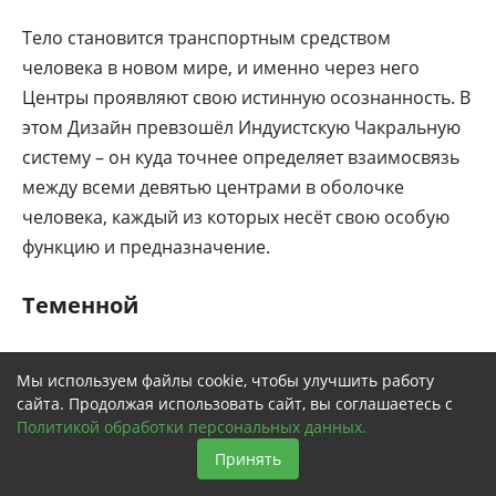
Тело становится транспортным средством
человека в новом мире, и именно через него
Центры проявляют свою истинную осознанность. В
этом Дизайн превзошёл Индуистскую Чакральную
систему – он куда точнее определяет взаимосвязь
между всеми девятью центрами в оболочке
человека, каждый из которых несёт свою особую
функцию и предназначение.
Теменной
Теменной Центр находится в шишковидной железе
Мы используем файлы cookie, чтобы улучшить работу
и отвечает за способности к мышлению и
сайта. Продолжая использовать сайт, вы соглашаетесь с
концептуализации жизни. Здесь заложено всё
Политикой обработки персональных данных.
топливо человека для решения жизненных загадок
Принять
и трудностей.