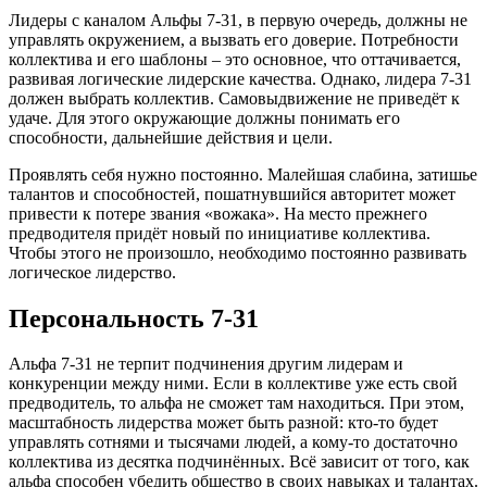
Лидеры с каналом Альфы 7-31, в первую очередь, должны не
управлять окружением, а вызвать его доверие. Потребности
коллектива и его шаблоны – это основное, что оттачивается,
развивая логические лидерские качества. Однако, лидера 7-31
должен выбрать коллектив. Самовыдвижение не приведёт к
удаче. Для этого окружающие должны понимать его
способности, дальнейшие действия и цели.
Проявлять себя нужно постоянно. Малейшая слабина, затишье
талантов и способностей, пошатнувшийся авторитет может
привести к потере звания «вожака». На место прежнего
предводителя придёт новый по инициативе коллектива.
Чтобы этого не произошло, необходимо постоянно развивать
логическое лидерство.
Персональность 7-31
Альфа 7-31 не терпит подчинения другим лидерам и
конкуренции между ними. Если в коллективе уже есть свой
предводитель, то альфа не сможет там находиться. При этом,
масштабность лидерства может быть разной: кто-то будет
управлять сотнями и тысячами людей, а кому-то достаточно
коллектива из десятка подчинённых. Всё зависит от того, как
альфа способен убедить общество в своих навыках и талантах.