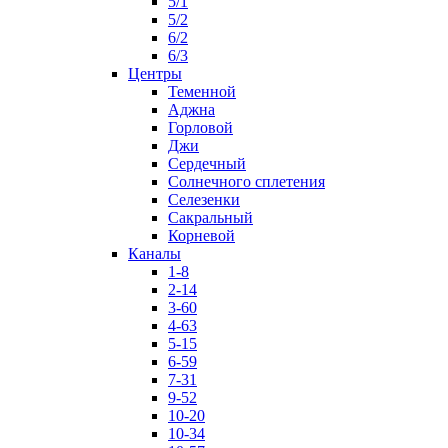
5/1
5/2
6/2
6/3
Центры
Теменной
Аджна
Горловой
Джи
Сердечный
Солнечного сплетения
Селезенки
Сакральный
Корневой
Каналы
1-8
2-14
3-60
4-63
5-15
6-59
7-31
9-52
10-20
10-34