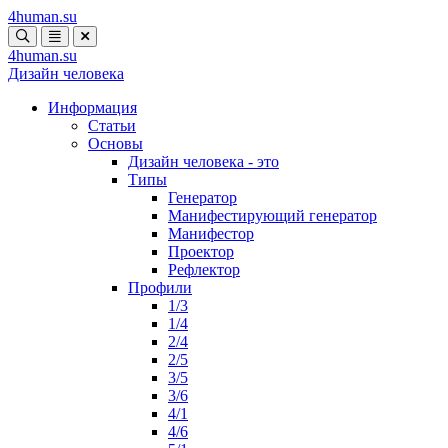
4human
.su
4human
.su
Дизайн человека
Информация
Статьи
Основы
Дизайн человека - это
Типы
Генератор
Манифестирующий генератор
Манифестор
Проектор
Рефлектор
Профили
1/3
1/4
2/4
2/5
3/5
3/6
4/1
4/6