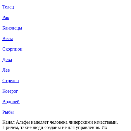
Телец
Рак
Близнецы
Весы
Скорпион
Дева
Лев
Стрелец
Козерог
Водолей
Рыбы
Канал Альфы наделяет человека лидерскими качествами.
Причём, такие люди созданы не для управления. Их