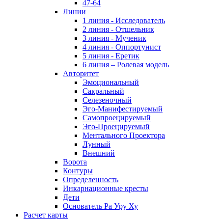
47-64
Линии
1 линия - Исследователь
2 линия - Отшельник
3 линия - Мученик
4 линия - Оппортунист
5 линия - Еретик
6 линия – Ролевая модель
Авторитет
Эмоциональный
Сакральный
Селезеночный
Эго-Манифестируемый
Самопроецируемый
Эго-Проецируемый
Ментального Проектора
Лунный
Внешний
Ворота
Контуры
Определенность
Инкарнационные кресты
Дети
Основатель Ра Уру Ху
Расчет карты