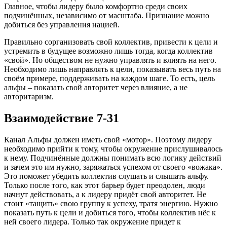
Главное, чтобы лидеру было комфортно среди своих
подчинённых, независимо от масштаба. Признание можно
добиться без управления нацией.
Правильно сорганизовать свой коллектив, привести к цели и
устремить в будущее возможно лишь тогда, когда коллектив
«свой». Но обществом не нужно управлять и влиять на него.
Необходимо лишь направлять к цели, показывать весь путь на
своём примере, поддерживать на каждом шаге. То есть, цель
альфы – показать свой авторитет через влияние, а не
авторитаризм.
Взаимодействие 7-31
Канал Альфы должен иметь свой «мотор». Поэтому лидеру
необходимо прийти к тому, чтобы окружение прислушивалось
к нему. Подчинённые должны понимать всю логику действий
и зачем это им нужно, заряжаться успехом от своего «вожака».
Это поможет убедить коллектив слушать и слышать альфу.
Только после того, как этот барьер будет преодолен, люди
начнут действовать, а к лидеру придёт свой авторитет. Не
стоит «тащить» свою группу к успеху, тратя энергию. Нужно
показать путь к цели и добиться того, чтобы коллектив нёс к
ней своего лидера. Только так окружение придет к