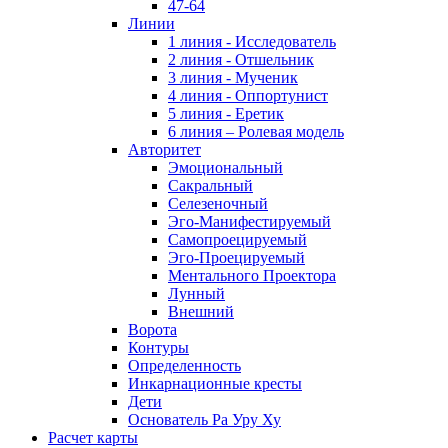
47-64
Линии
1 линия - Исследователь
2 линия - Отшельник
3 линия - Мученик
4 линия - Оппортунист
5 линия - Еретик
6 линия – Ролевая модель
Авторитет
Эмоциональный
Сакральный
Селезеночный
Эго-Манифестируемый
Самопроецируемый
Эго-Проецируемый
Ментального Проектора
Лунный
Внешний
Ворота
Контуры
Определенность
Инкарнационные кресты
Дети
Основатель Ра Уру Ху
Расчет карты