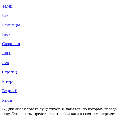
Телец
Рак
Близнецы
Весы
Скорпион
Дева
Лев
Стрелец
Козерог
Водолей
Рыбы
В Дизайне Человека существует 36 каналов, по которым перед
телу. Эти каналы представляют собой каналы связи с энергиями