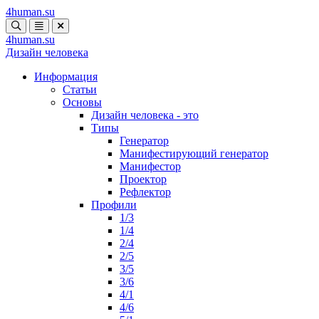
4human
.su
4human
.su
Дизайн человека
Информация
Статьи
Основы
Дизайн человека - это
Типы
Генератор
Манифестирующий генератор
Манифестор
Проектор
Рефлектор
Профили
1/3
1/4
2/4
2/5
3/5
3/6
4/1
4/6