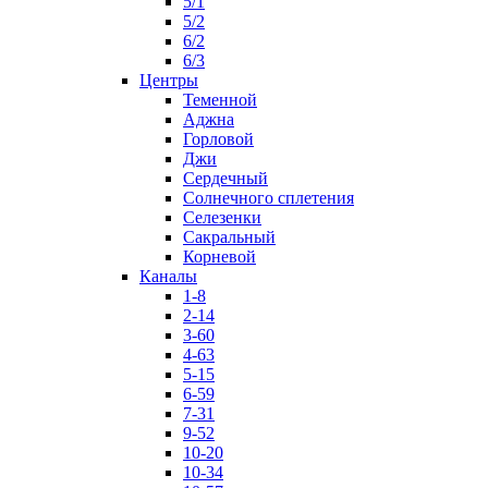
5/1
5/2
6/2
6/3
Центры
Теменной
Аджна
Горловой
Джи
Сердечный
Солнечного сплетения
Селезенки
Сакральный
Корневой
Каналы
1-8
2-14
3-60
4-63
5-15
6-59
7-31
9-52
10-20
10-34