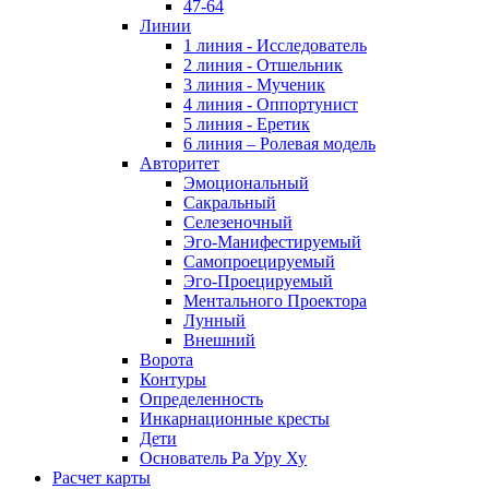
47-64
Линии
1 линия - Исследователь
2 линия - Отшельник
3 линия - Мученик
4 линия - Оппортунист
5 линия - Еретик
6 линия – Ролевая модель
Авторитет
Эмоциональный
Сакральный
Селезеночный
Эго-Манифестируемый
Самопроецируемый
Эго-Проецируемый
Ментального Проектора
Лунный
Внешний
Ворота
Контуры
Определенность
Инкарнационные кресты
Дети
Основатель Ра Уру Ху
Расчет карты