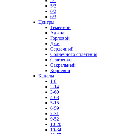
5/1
5/2
6/2
6/3
Центры
Теменной
Аджна
Горловой
Джи
Сердечный
Солнечного сплетения
Селезенки
Сакральный
Корневой
Каналы
1-8
2-14
3-60
4-63
5-15
6-59
7-31
9-52
10-20
10-34