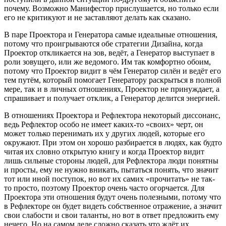
почему. Возможно Манифестор прислушается, но только если
его не критикуют и не заставляют делать как сказано.
В паре Проектора и Генератора самые идеальные отношения,
потому что проигрываются обе стратегии Дизайна, когда
Проектор откликается на зов, ведёт, а Генератор выступает в
роли зовущего, или же ведомого. Им так комфортно обоим,
потому что Проектор видит в чём Генератор силён и ведёт его
тем путём, который помогает Генератору раскрыться в полной
мере, так и в личных отношениях, Проектор не принуждает, а
спрашивает и получает отклик, а Генератор делится энергией.
В отношениях Проектора и Рефлектора некоторый диссонанс,
ведь Рефлектор особо не имеет каких-то «своих» черт, он
может только перенимать их у других людей, которые его
окружают. При этом он хорошо разбирается в людях, как будто
читая их словно открытую книгу и когда Проектор видит
лишь сильные стороны людей, для Рефлектора люди понятны
и просты, ему не нужно вникать, пытаться понять, что значит
тот или иной поступок, но вот их самих «прочитать» не так-
то просто, поэтому Проектор очень часто огорчается. Для
Проектора эти отношения будут очень полезными, потому что
в Рефлекторе он будет видеть собственное отражение, а значит
свои слабости и свои таланты, но вот в ответ предложить ему
нечего. Но на самом деле сложно сказать что ждёт их