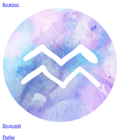
Козерог
Водолей
Рыбы