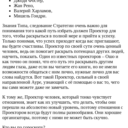
Джоди Фостер,
Жан Рено,
Валерий Харламов,
Мишель Гондри.
Знания Типа, следование Стратегии очень важно для
понимания того какой путь избрать должен Проектор для
того, чтобы раскрыться в полной мере и прийти к успеху.
Только понимая, что успех приходит когда вас приглашают,
вы будете счастливы. Проектор по своей сути очень ценный
человек, ведь он помогает раскрыть потенциал других людей,
научить, показать. Один из известных проекторов – Ошо и
как точно он понял, что его путь это раскрывать другим
людям глаза, даже если вы читаете его книги, но не имели
возможности общаться с ним лично, нужные лично для вас
слова найдутся. Вот такой Проектор, сильный в своей
направленной Ауре, узнающий с её помощью о вас то, чего
вы сами можете даже не замечать.
К тому же, Проектор человек, который тонко чувствует
отношения, знает как их улучшить, что делать, чтобы они
перешли на абсолютно новый уровень, поэтому отношения с
Проектором всегда будут полны разнообразия. Они хорошие
организаторы, поэтому с ними не может быть скучно.
Кто вы по гороскопу?