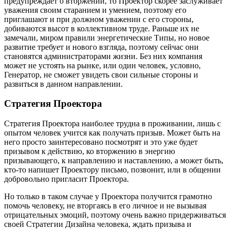
предупреждает о вторжении, то Проектор скорее заслуживает
уважения своим старанием и умением, поэтому его
приглашают и при должном уважении с его стороны,
добиваются высот в коллективном труде. Раньше их не
замечали, миром правили энергетические Типы, но новое
развитие требует и нового взгляда, поэтому сейчас они
становятся администраторами жизни. Без них компания
может не устоять на рынке, или один человек, условно,
Генератор, не сможет увидеть свои сильные стороны и
развиться в данном направлении.
Стратегия Проектора
Стратегия Проектора наиболее трудна в проживании, лишь с
опытом человек учится как получать призыв. Может быть на
него просто заинтересовано посмотрят и это уже будет
призывом к действию, ко вторжению в энергию
призывающего, к направлению и наставлению, а может быть,
кто-то напишет Проектору письмо, позвонит, или в общении
добровольно пригласит Проектора.
Но только в таком случае у Проектора получится грамотно
помочь человеку, не вторгаясь в его личное и не вызывая
отрицательных эмоций, поэтому очень важно придерживаться
своей Стратегии Дизайна человека, ждать призыва и