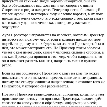
присутствии каких-то людей хорошо находиться, они как
будто обволакивают вас, хотя вы и не говорите с ними?
Скорее всего рядом находится Генератор с его обнимающей
тёплой аурой. От некоторых людей словно воротит, в их поле
находиться очень сложно, это тоже связано с тем, какая аура у
вас и какая у данного человека, с которым у вас такое
ощущение.
Аура Проектора направляется на человека, которым Проектор
интересуется, поэтому часто, если в комнате находится трое
людей, то одному из них будет казаться, что Проектор забыл о
нём, это может расстроить его. Но Проектор таким образом
узнаёт с кем имеет дело, какие у человека сильные стороны, а
так как Проекторы пришли в этот мир, чтобы направлять, то
он и поможет развить таланты, направить силы в нужное
русло.
Если же вы общаетесь с Проектом с глазу на глаз, то может
показаться, что он пытается пересечь ваши личные границы,
потому что его аура слишком направленная, в отлинот того же
Генератора, у которого она рассеивается.
Поэтому Проектор взаимодействцет с людьми, когда получает
приглашение, потому что призывая Проектора, человек даёт
согласие на «получение и обработку» информации о себе,