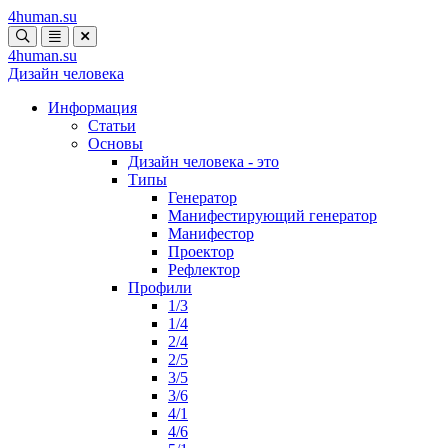
4human
.su
4human
.su
Дизайн человека
Информация
Статьи
Основы
Дизайн человека - это
Типы
Генератор
Манифестирующий генератор
Манифестор
Проектор
Рефлектор
Профили
1/3
1/4
2/4
2/5
3/5
3/6
4/1
4/6