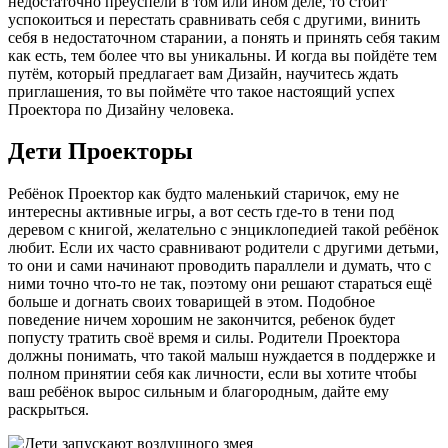
недостаточно преуспели в том или ином деле, то стоит
успокоиться и перестать сравнивать себя с другими, винить
себя в недостаточном старании, а понять и принять себя таким
как есть, тем более что вы уникальны. И когда вы пойдёте тем
путём, который предлагает вам Дизайн, научитесь ждать
приглашения, то вы поймёте что такое настоящий успех
Проектора по Дизайну человека.
Дети
Проекторы
Ребёнок Проектор как будто маленький старичок, ему не
интересны активные игры, а вот сесть где-то в тени под
деревом с книгой, желательно с энциклопедией такой ребёнок
любит. Если их часто сравнивают родители с другими детьми,
то они и сами начинают проводить параллели и думать, что с
ними точно что-то не так, поэтому они решают стараться ещё
больше и догнать своих товарищей в этом. Подобное
поведение ничем хорошим не закончится, ребенок будет
попусту тратить своё время и силы. Родители Проектора
должны понимать, что такой малыш нуждается в поддержке и
полном принятии себя как личности, если вы хотите чтобы
ваш ребёнок вырос сильным и благородным, дайте ему
раскрыться.