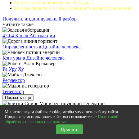
Возможные повороты вашей судьбы
Как вы любите и в чем особенность ваших отношений
Получить индивидуальный разбор
Читайте также
47-64 Канал Абстракции
Определенность в Дизайне человека
Контуры в Дизайне человека
Ра Уру Ху
Рефлектор
Генератор
Показать еще
Манифестирующий Генератор
Мы используем файлы cookie, чтобы улучшить работу сайта.
Продолжая использовать сайт, вы соглашаетесь с
Политикой
Манифестор
обработки персональных данных.
Принять
Сердечный центр