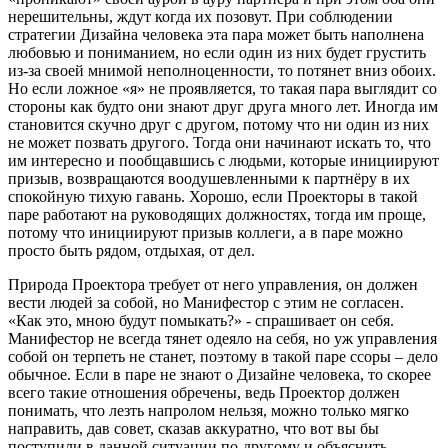
нерешительны, ждут когда их позовут. При соблюдении
стратегии Дизайна человека эта пара может быть наполнена
любовью и пониманием, но если один из них будет грустить
из-за своей мнимой неполноценности, то потянет вниз обоих.
Но если ложное «я» не проявляется, то такая пара выглядит со
стороны как будто они знают друг друга много лет. Иногда им
становится скучно друг с другом, потому что ни один из них
не может позвать другого. Тогда они начинают искать то, что
им интересно и пообщавшись с людьми, которые инициируют
призыв, возвращаются воодушевленными к партнёру в их
спокойную тихую гавань. Хорошо, если Проекторы в такой
паре работают на руководящих должностях, тогда им проще,
потому что инициируют призыв коллеги, а в паре можно
просто быть рядом, отдыхая, от дел.
Природа Проектора требует от него управления, он должен
вести людей за собой, но Манифестор с этим не согласен.
«Как это, мною будут помыкать?» - спрашивает он себя.
Манифестор не всегда тянет одеяло на себя, но уж управления
собой он терпеть не станет, поэтому в такой паре ссоры – дело
обычное. Если в паре не знают о Дизайне человека, то скорее
всего такие отношения обречены, ведь Проектор должен
понимать, что лезть напролом нельзя, можно только мягко
направить, дав совет, сказав аккуратно, что вот вы бы
поступили в данной ситуации по-другому и объяснить