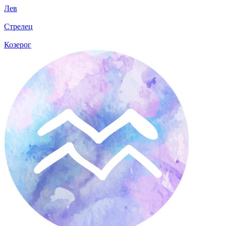
Лев
Стрелец
Козерог