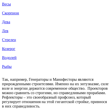
Весы
Скорпион
Дева
Лев
Стрелец
Козерог
Водолей
Рыбы
Так, например, Генераторы и Манифесторы являются
прирожденными строителями. Именно на их энтузиазме, силе
воле и энергии держится современное общество. Проекторов
можно сравнить со строгими, но справедливыми прорабами.
Рефлекторы – это своеобразный профсоюз, который
регулирует отношения на этой гигантской стройке, привнося
в них справедливость.