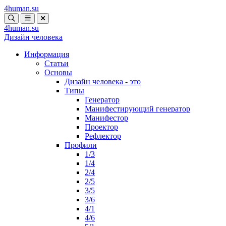
4human
.su
4human
.su
Дизайн человека
Информация
Статьи
Основы
Дизайн человека - это
Типы
Генератор
Манифестирующий генератор
Манифестор
Проектор
Рефлектор
Профили
1/3
1/4
2/4
2/5
3/5
3/6
4/1
4/6