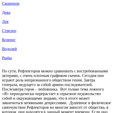
Скорпион
Дева
Лев
Стрелец
Козерог
Водолей
Рыбы
По сути, Рефлекторов можно сравнивать с востребованными
актерами, с очень плотным графиком съемок. Сегодня они
играют роль непризнанного обществом гения. Завтра
генерала, ведущего за собой армию последователей.
Послезавтра героя – любовника. Вот только тема ложного
«Я» периодически перерастает в серьезное недовольство
собой и окружающими людьми, что в итоге может
закончиться затяжными депрессиями. Душевное и физическое
самочувствие Рефлекторов во многом зависит от общества, в
котором они находятся в данный момент времени. Если оно