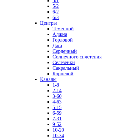
5/1
5/2
6/2
6/3
Центры
Теменной
Аджна
Горловой
Джи
Сердечный
Солнечного сплетения
Селезенки
Сакральный
Корневой
Каналы
1-8
2-14
3-60
4-63
5-15
6-59
7-31
9-52
10-20
10-34