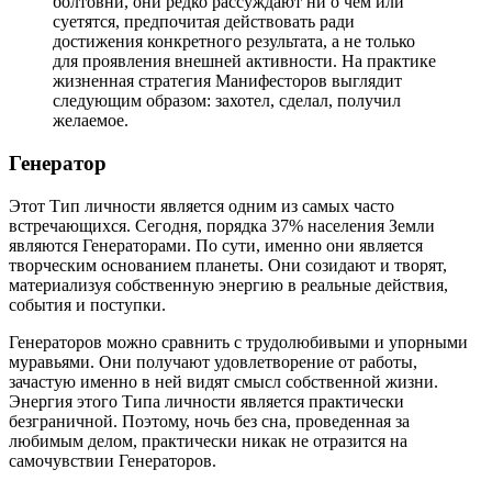
болтовни, они редко рассуждают ни о чем или
суетятся, предпочитая действовать ради
достижения конкретного результата, а не только
для проявления внешней активности. На практике
жизненная стратегия Манифесторов выглядит
следующим образом: захотел, сделал, получил
желаемое.
Генератор
Этот Тип личности является одним из самых часто
встречающихся. Сегодня, порядка 37% населения Земли
являются Генераторами. По сути, именно они является
творческим основанием планеты. Они созидают и творят,
материализуя собственную энергию в реальные действия,
события и поступки.
Генераторов можно сравнить с трудолюбивыми и упорными
муравьями. Они получают удовлетворение от работы,
зачастую именно в ней видят смысл собственной жизни.
Энергия этого Типа личности является практически
безграничной. Поэтому, ночь без сна, проведенная за
любимым делом, практически никак не отразится на
самочувствии Генераторов.