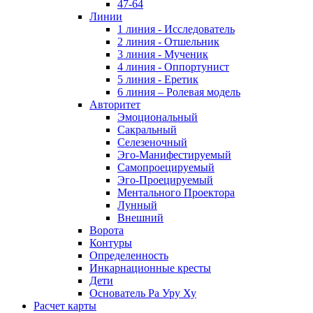
47-64
Линии
1 линия - Исследователь
2 линия - Отшельник
3 линия - Мученик
4 линия - Оппортунист
5 линия - Еретик
6 линия – Ролевая модель
Авторитет
Эмоциональный
Сакральный
Селезеночный
Эго-Манифестируемый
Самопроецируемый
Эго-Проецируемый
Ментального Проектора
Лунный
Внешний
Ворота
Контуры
Определенность
Инкарнационные кресты
Дети
Основатель Ра Уру Ху
Расчет карты