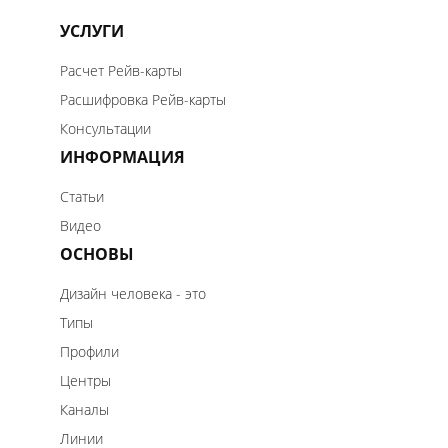
48 Ворота Глубины
УСЛУГИ
Расчет Рейв-карты
Расшифровка Рейв-карты
Консультации
47 Ворота Реализации
ИНФОРМАЦИЯ
Статьи
Видео
46 Ворота Собственной Решимости
ОСНОВЫ
Дизайн человека - это
Типы
Профили
44 Ворота Бдительности
Центры
Каналы
Линии