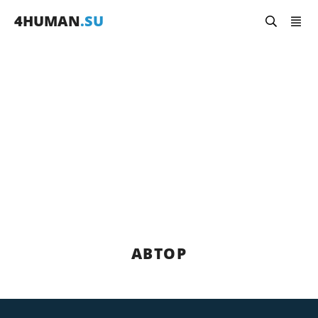
4HUMAN
.SU
Главная
Команда
Мартынов Максим
МАРТЫНОВ МАКСИМ
АВТОР